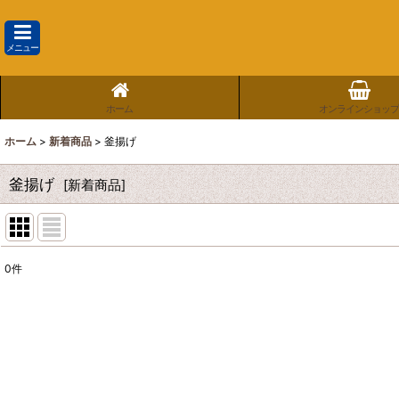
メニュー
ホーム
オンラインショップ
ホーム
>
新着商品
>
釜揚げ
釜揚げ
[
新着商品
]
0
件
表示数
:
並び順
: