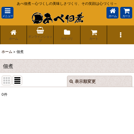
あべ佃煮～心づくしの美味しさづくり、その笑顔は心づくり～
メニュー
ホーム
カート
オンラインショッ
ホーム
カテゴリ
カート
プ
ホーム
>
佃煮
佃煮
表示順変更
閉じる
0
件
表示数
:
並び順
:
絞り込む