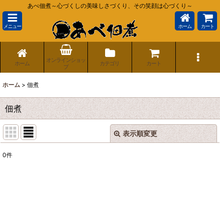
あべ佃煮～心づくしの美味しさづくり、その笑顔は心づくり～
メニュー
ホーム
カート
オンラインショッ
ホーム
カテゴリ
カート
プ
ホーム
>
佃煮
佃煮
表示順変更
閉じる
0
件
表示数
:
並び順
:
絞り込む